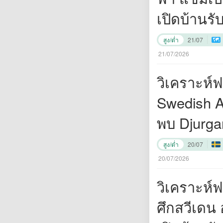
เปิดบ้านรั
คู่ที่น่าจ
สูง/ต่ำ
21/07
เกมรุกกล้
21/07/2026
วิเคราะห์ฟ
Swedish Al
พบ Djurgar
และรูปแบบ
สูง/ต่ำ
20/07
เปิดแลกก
20/07/2026
วิเคราะห์ฟ
ศึกสวีเดน