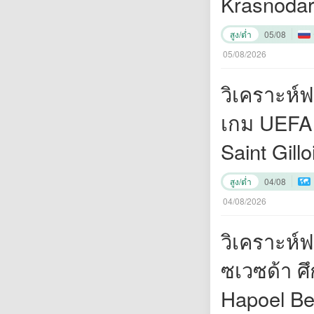
Krasnodar
หนึ่งคู่ที
สูง/ต่ำ
05/08
สไตล์การเ
05/08/2026
วิเคราะห์ฟ
เกม UEFA 
Saint Gil
หนึ่งคู่ที
สูง/ต่ำ
04/08
ต่างอยู่ใน
04/08/2026
วิเคราะห์ฟ
ซเวซด้า ศึ
Hapoel Be