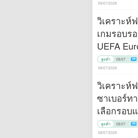
เกมมีแนวโ
09/07/2026
วิเคราะห์ฟ
เกมรอบรอง
UEFA Euro
จากฟอร์มก
สูง/ต่ำ
08/07
ถือว่าน่าส
08/07/2026
วิเคราะห์
ซาเบอร์ทาโ
เลือกรอบแร
1999 ถือเป
สูง/ต่ำ
08/07
ของทั้งสอง
08/07/2026