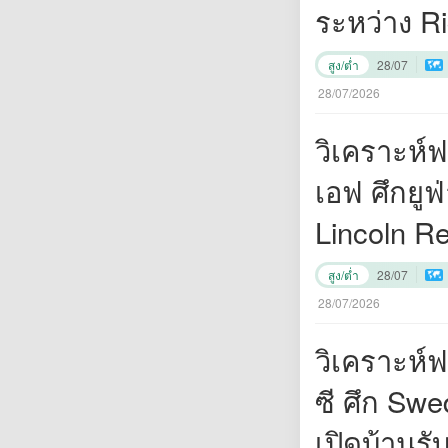
ระหว่าง Ri
น่าสนใจ เ
สูง/ต่ำ
28/07
มีความเฉี
28/07/2026
วิเคราะห์ฟ
เอฟ ศึกยูฟ
Lincoln Re
จับตามอง เ
สูง/ต่ำ
28/07
มีสถิติโดด
28/07/2026
วิเคราะห์
ซี ศึก Swe
เปิดบ้านร