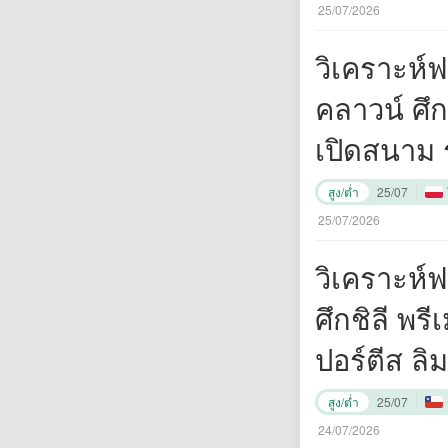
ของทั้งสอง
25/07/2026
วิเคราะห์ฟ
คลาวน์ ศึ
เปิดสนาม 
สวาฟ ถือเป
สูง/ต่ำ
25/07
เกมที่กำลัง
25/07/2026
วิเคราะห์ฟ
ศึกชิลี พร
ปอร์ตีส ลิ
เมื่อดูจา
สูง/ต่ำ
25/07
แล้วมีโอก
24/07/2026