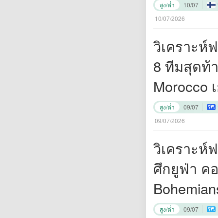
พิจารณาจา
สูง/ต่ำ
10/07
เปิดหน้าแ
10/07/2026
วิเคราะห์
8 ทีมสุดท
Morocco เ
อาจเล่นกั
สูง/ต่ำ
09/07
ล่าสุดของท
09/07/2026
วิเคราะห์ฟ
ศึกยูฟ่า 
Bohemians 
มอง เมื่อ
สูง/ต่ำ
09/07