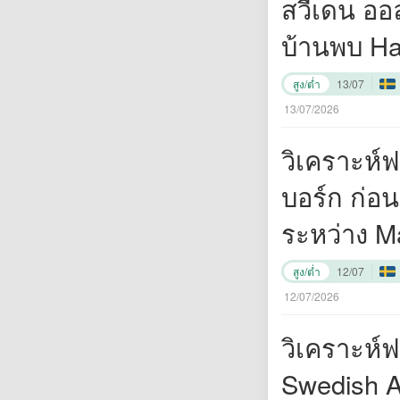
สวีเดน ออ
บ้านพบ Hal
พิจารณาจา
สูง/ต่ำ
13/07
ทีมแล้ว
13/07/2026
วิเคราะห์
บอร์ก ก่อ
ระหว่าง Ma
จับตามอง 
สูง/ต่ำ
12/07
สองทีม จะเ
12/07/2026
ตลอด
วิเคราะห์ฟ
Swedish A