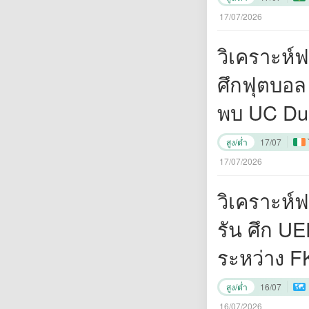
โน้มที่จะ
17/07/2026
วิเคราะห์ฟ
ศึกฟุตบอล 
พบ UC Dub
งานและสถิ
สูง/ต่ำ
17/07
ชัดเจน
17/07/2026
วิเคราะห์
รัน ศึก U
ระหว่าง F
เยือนของ G
สูง/ต่ำ
16/07
16/07/2026