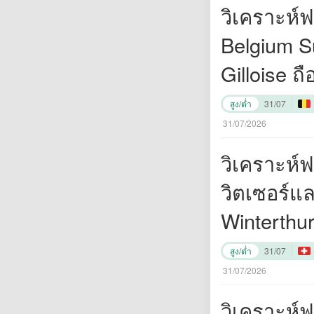
วิเคราะห์ฟ
Belgium S
Gilloise ถ
ฟอร์มล่าสุ
สูง/ต่ำ
31/07
อย่างสนุก
31/07/2026
วิเคราะห์ฟ
วิตเซอร์แล
Winterthur
สไตล์การเ
สูง/ต่ำ
31/07
ต่างเป็นทีม
31/07/2026
วิเคราะห์ฟ