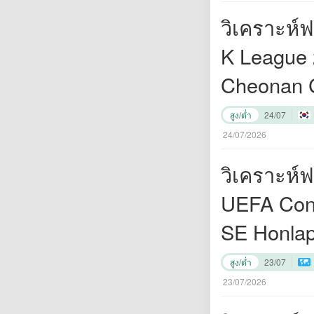
วิเคราะห์ฟ
K League 
Cheonan Ci
พิจารณาจา
สูง/ต่ำ
24/07
ได้ว่าต่าง
24/07/2026
วิเคราะห์
UEFA Conf
SE Honlapj
จับตา เพร
สูง/ต่ำ
23/07
จะเปิดเกม
23/07/2026