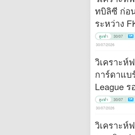
ทบิลิซี ก
ระหว่าง FK
แนวทางการ
สูง/ต่ำ
30/07
ต่างมีสไตล
30/07/2026
วิเคราะห์
การ์ดาแบร
League รอ
เพราะทั้ง 
สูง/ต่ำ
30/07
สไตล์การเล
30/07/2026
วิเคราะห์ฟ