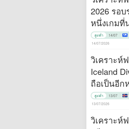
2026 รอบร
หนึ่งเกมที
ไม่น้อย แ
สูง/ต่ำ
14/07
อย่างรัดกุ
14/07/2026
วิเคราะห์ฟ
Iceland Div
ถือเป็นอีก
กันสนุกจา
สูง/ต่ำ
13/07
13/07/2026
วิเคราะห์ฟ