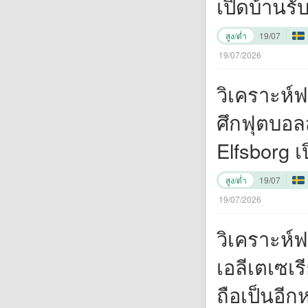
เปิดบ้านรั
เกมที่น่าส
สูง/ต่ำ
19/07
พิจารณาจ
19/07/2026
วิเคราะห์ฟ
ศึกฟุตบอล
Elfsborg เ
อีกหนึ่งเก
สูง/ต่ำ
19/07
สไตล์การเ
19/07/2026
วิเคราะห์ฟ
เอลีเตเซเร
ถือเป็นอีก